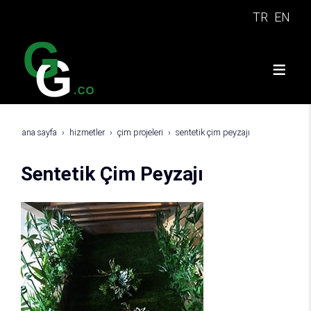
TR
EN
ana sayfa
hizmetler
çim projeleri
sentetik çim peyzajı
Sentetik Çim Peyzajı