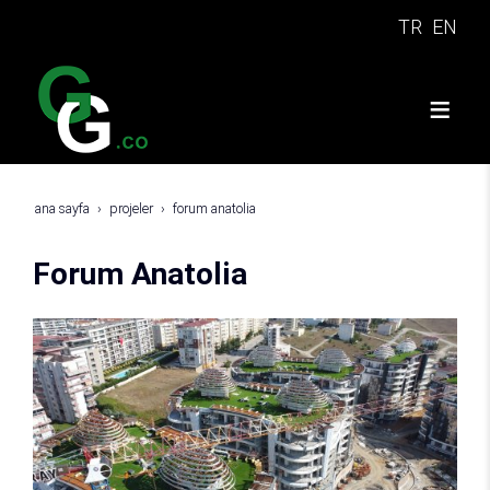
TR
EN
ana sayfa
projeler
forum anatolia
Forum Anatolia